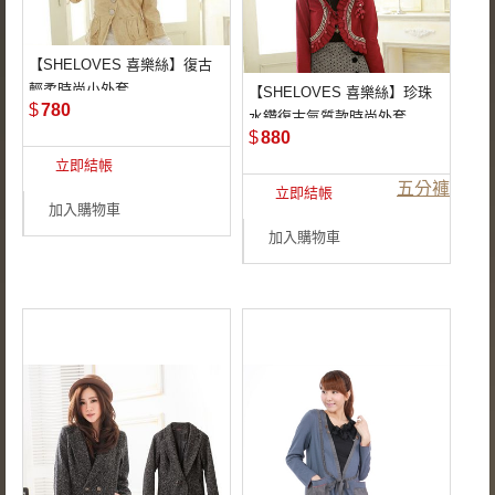
【SHELOVES 喜樂絲】復古
紳士感外套
輕柔時尚小外套
【SHELOVES 喜樂絲】珍珠
胸前甜美花飾
貴族氣質
$
780
水鑽復古氣質款時尚外套
珍珠點綴
$
880
後擺縮腰設計扣
立即結帳
短版外套
五分褲
立即結帳
加入購物車
加入購物車
針織外套