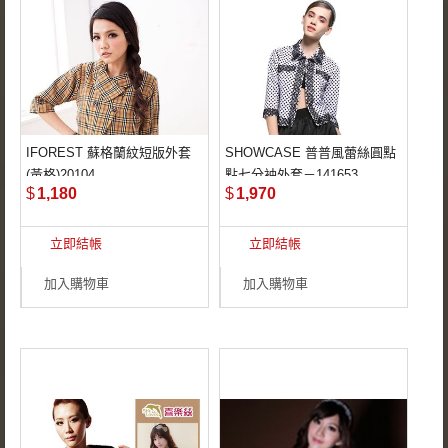
IFOREST 蘇格蘭紋短版外套
SHOWCASE 普普風蕾絲圓點
格紋時尚的流行趨勢
復古普普風格
(黃格)20104
點七分袖外套－141653
貼身剪裁設計
精緻優雅蕾絲
$
1,180
$
1,970
短版更能修飾身材
.
立即結帳
立即結帳
加入購物車
加入購物車