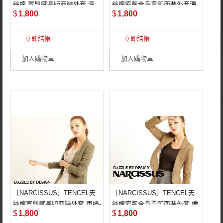
棉頂級面料
絲棉 寬鬆感長版西裝外套 深
絲棉窄版合身單釦西裝外套珊
STYLE－NAW1124J
$
1,800
$
1,800
藍-S-M
瑚桔-S-M
秋冬必備寬鬆垂墜時
TENCEL天絲棉＋
髦剪裁
立即結帳
立即結帳
COTTON棉精選面
窄版合身超顯瘦剪裁
加入購物車
加入購物車
［NARCISSUS］TENCEL天
［NARCISSUS］TENCEL天
STYLE－NAW1126J
STYLE－NAW1124J
絲棉寬鬆感長版西裝外套 軍綠-
絲棉窄版合身單釦西裝外套 橄
100％ TENCEL天絲
TENCEL天絲棉＋
$
1,800
$
1,800
S-M
綠-S-M