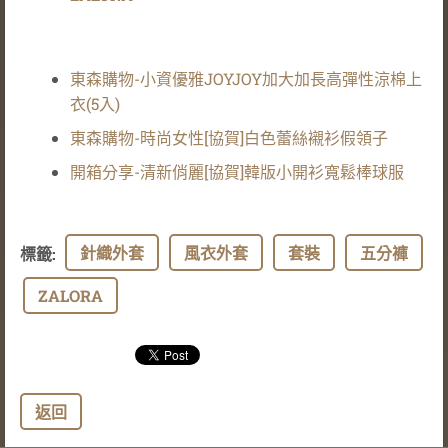
東森購物-小資優雅JOYJOY加大加長高彈性涼棉上
衣(5入)
東森購物-時尚女性[協賀]白色蕾絲襯衫假領子
開箱分享-清新俏麗[協賀]韓版小開衫寬鬆棒球服
針織外套
風衣外套
套裝
五分褲
標籤
:
ZALORA
返回