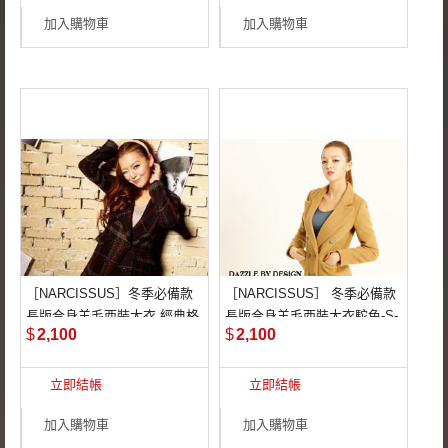
髦剪裁
加入購物車
加入購物車
［NARCISSUS］冬季必備款
［NARCISSUS］ 冬季必備款
STYLE－NAW1129J
STYLE－NAW1129J
長版合身羊毛西裝大衣 經典格
長版合身羊毛西裝大衣駝色-S-
65％特選羊毛保暖面
65％特選羊毛保暖面
$
2,100
$
2,100
紋-S-M
M
料
料
立即結帳
立即結帳
背後下擺開叉設計
長版合身經典雙排釦
剪裁
加入購物車
加入購物車