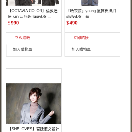
【OCTAVIA COLOR】倫敦迷
『哈衣館』young 氣質棉排扣
情 MIX灰簡約毛呢外套 －
綁帶外套＿網
像我這麼低調的人這
◆ 外套的棉質布料透
$
990
$
490
件低調的西裝大衣是
氣舒適，氣候忽冷忽
熱
立即結帳
立即結帳
最適合不過的, 因為
低調所以剪裁要好,
◆ 日式和風氣息,廣
加入購物車
加入購物車
受女孩們歡迎
質感要棒外永保如新
的氣質…
◆ 棉料材質讓外套穿
著起來非常舒適，輕
鬆
【SHELOVES】宮廷淑女設計