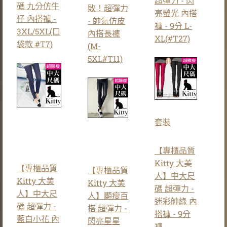
超彈力 - 閃
碼 九分仿牛
敗！超彈力
亮螢光 內搭
仔 內搭褲 -
- 帥氣仿皮
褲 - 9分 L-
3XL/5XL(口
內搭長褲
XL(#T27)
袋款 #T7)
(M-
5XL#T11)
套裝
【專櫃品質
Kitty 大美
【專櫃品質
【專櫃品質
人】中大尺
Kitty 大美
Kitty 大美
碼 超彈力 -
人】中大尺
人】顯瘦百
迷彩帥綠 內
碼 超彈力 -
搭 超彈力 -
搭褲 - 9分
藍白小花 內
閃亮星星
褲