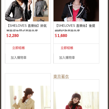
【SHELOVES 喜樂絲】帥氣
【SHELOVES 喜樂絲】後擺
後背曲線修飾身
可正式可甜美
軍裝感休閒式西裝外套
蝴蝶結款西裝外套
形！！
短版設計
$
2,280
$
1,680
華麗肩飾！！
背後蝴蝶結裝飾修身
立即結帳
立即結帳
帥氣又有型！！
加入購物車
加入購物車
東京著衣