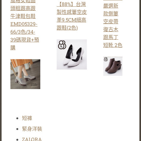
風格女鞋圓
【88%】台灣
嚴選新
頭粗跟高跟
製性感簍空皮
款側簍
牛津鞋包鞋
革9.5CM細高
空皮帶
EMD05329-
跟鞋(2色)
復古木
66/3色/34-
跟馬丁
39碼現貨+預
短靴 2色
購
短褲
緊身洋裝
ZALORA