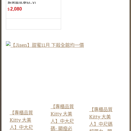
款西裝外套M~XL
高貴典雅的西裝款式
2,080
$
別緻的層次造型下擺
設計
穿上不僅優雅 氣質也
更加迷人
【專櫃品質
【專櫃品質
【專櫃品質
Kitty 大美
Kitty 大美
Kitty 大美
人】中大尺
人】中尺碼
人】中大尺
碼- 顯瘦必