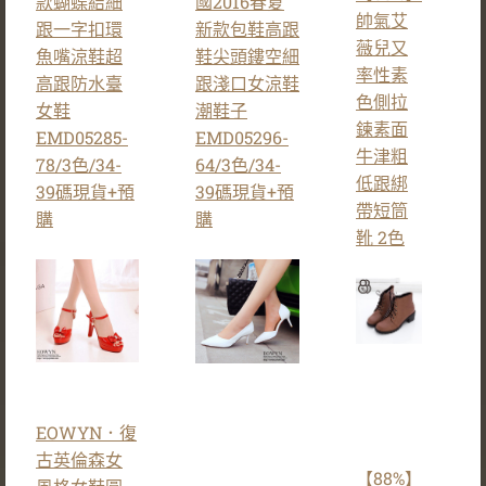
款蝴蝶結細
國2016春夏
帥氣艾
跟一字扣環
新款包鞋高跟
薇兒又
魚嘴涼鞋超
鞋尖頭鏤空細
率性素
高跟防水臺
跟淺口女涼鞋
色側拉
女鞋
潮鞋子
鍊素面
EMD05285-
EMD05296-
牛津粗
78/3色/34-
64/3色/34-
低跟綁
39碼現貨+預
39碼現貨+預
帶短筒
購
購
靴 2色
EOWYN．復
古英倫森女
【88%】