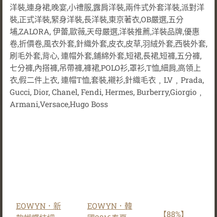
洋裝,連身裙,晚宴,小禮服,露肩洋裝,兩件式外套洋裝,派對洋
裝,正式洋裝,緊身洋裝,長洋裝,東京著衣,OB嚴選,五分
埔,ZALORA, 伊蕾,歐薇,天母嚴選,洋裝推薦,洋裝品牌,優惠
卷,折價卷,風衣外套,針織外套,皮衣,皮草,羽絨外套,西裝外套,
刷毛外套,背心, 連帽外套,鋪綿外套,短裙,長裙,短褲,五分褲,
七分褲,內搭褲,吊帶褲,褲裙,POLO衫,罩衫,T恤,細肩,高領上
衣,假二件上衣, 連帽T恤,套裝,襯衫,針織毛衣﹐LV﹐Prada,
Gucci, Dior, Chanel, Fendi, Hermes, Burberry,Giorgio﹐
Armani,Versace,Hugo Boss
EOWYN．新
EOWYN．韓
【88%】