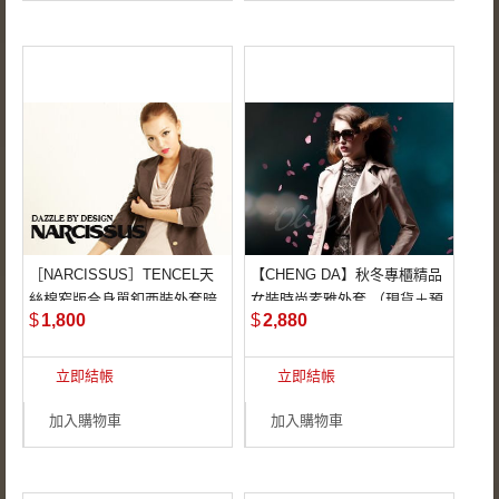
［NARCISSUS］TENCEL天
【CHENG DA】秋冬專櫃精品
STYLE－NAW1124J
都會女性風格
絲棉窄版合身單釦西裝外套暗
女裝時尚素雅外套 （現貨＋預
TENCEL天絲棉＋
OL最愛潮流款
$
1,800
$
2,880
夜灰-S-M
購）
COTTON棉精選面
預購需等候7－10
立即結帳
立即結帳
窄版合身超顯瘦剪裁
天，請耐心等候
加入購物車
加入購物車