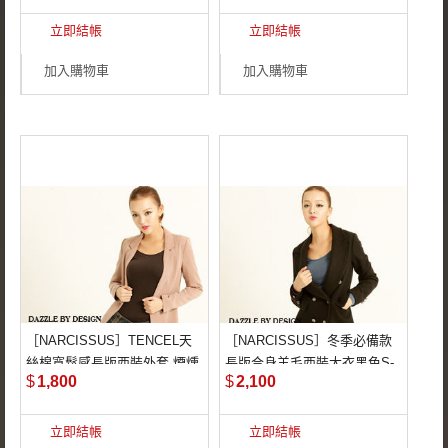
棉頂級面料
COTTON棉精選面
立即結帳
立即結帳
秋冬必備寬鬆垂墜時
窄版合身超顯瘦剪裁
髦剪裁
加入購物車
加入購物車
［NARCISSUS］TENCEL天
［NARCISSUS］冬季必備款
STYLE－NAW1126J
STYLE－NAW1129J
絲棉寬鬆感長版西裝外套 煙燻
長版合身羊毛西裝大衣黑色S-
100％ TENCEL天絲
65％特選羊毛保暖面
$
1,800
$
2,100
粉S-M
M
棉頂級面料
料
立即結帳
立即結帳
秋冬必備寬鬆垂墜時
背後下擺開叉設計