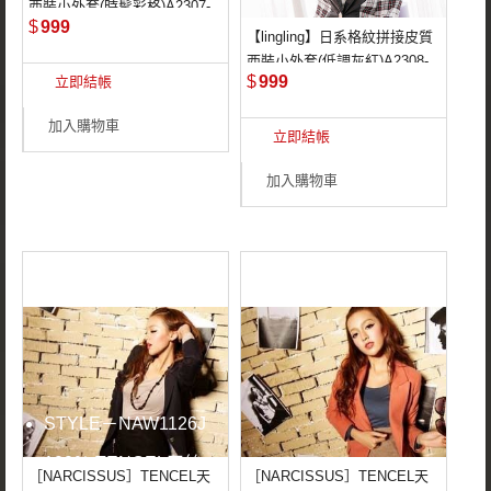
西裝小外套(時髦彩格)A2307-
日雜同步流行搶眼
$
999
02
【lingling】日系格紋拼接皮質
經典不敗格紋拼接
西裝小外套(低調灰紅)A2308-
日雜同步流行搶眼
$
999
立即結帳
02
皮革質料特殊登場
經典不敗格紋拼接
加入購物車
立即結帳
皮革質料特殊登場
加入購物車
STYLE－NAW1126J
100％ TENCEL天絲
［NARCISSUS］TENCEL天
［NARCISSUS］TENCEL天