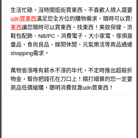
生活忙碌，沒時間逛街買東西、不喜歡人擠人還要花
udn買東西
滿足您全方位的購物需求，隨時可以買東
東西
讓您隨時可以買東西、找東西！美妝保健、流行
鞋包配飾、NB/PC、消費電子、大小家電、傢俱寢
童品、食尚良品、娛閱休閒、元氣樂活等商品通通不
shopping需求。
萬物皆漲唯有薪水不漲的年代，不定時推出超殺折扣
物金，幫你把錢花在刀口上！精打細算的您一定要逛
商品低價搶購，聰明消費就靠udn買東西！