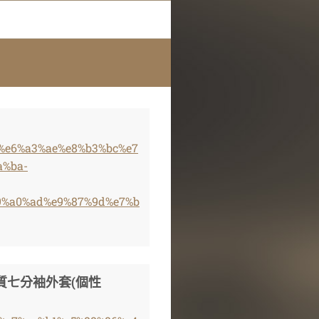
b1%e6%a3%ae%e8%b3%bc%e7
a%ba-
9%a0%ad%e9%87%9d%e7%b
皮質七分袖外套(個性