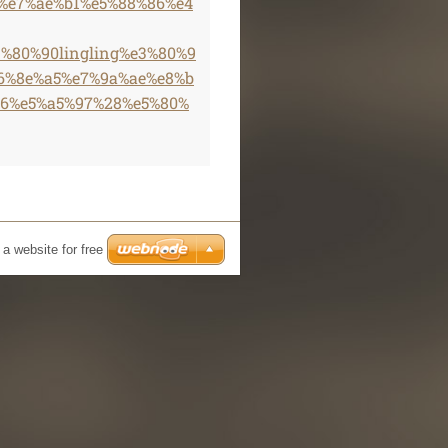
8b%e7%ae%b1%e5%88%86%e4
%80%90lingling%e3%80%9
6%8e%a5%e7%9a%ae%e8%b
6%e5%a5%97%28%e5%80%
 a website for free