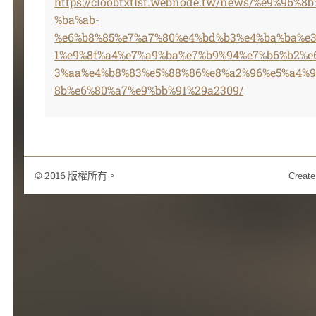
https://cloobtxtlst.webnode.tw/news/%e9%96%
%ba%ab-
%e6%b8%85%e7%a7%80%e4%bd%b3%e4%ba%ba%e3
1%e9%8f%a4%e7%a9%ba%e7%b9%94%e7%b6%b2%e
3%aa%e4%b8%83%e5%88%86%e8%a2%96%e5%a4%9
8b%e6%80%a7%e9%bb%91%29a2309/
© 2016 版權所有。
Create