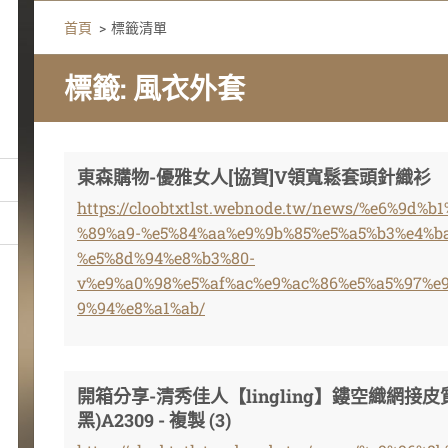
首頁
>
標籤清單
標籤: 風衣外套
東森購物-優雅女人[協賀]V領寬鬆套頭針織衫
https://cloobtxtlst.webnode.tw/news/%e6%9d%
%89%a9-%e5%84%aa%e9%9b%85%e5%a5%b3%e4%b
%e5%8d%94%e8%b3%80-
v%e9%a0%98%e5%af%ac%e9%ac%86%e5%a5%97%e
9%94%e8%a1%ab/
開箱分享-清秀佳人【lingling】鏤空織網接
黑)A2309 - 複製 (3)