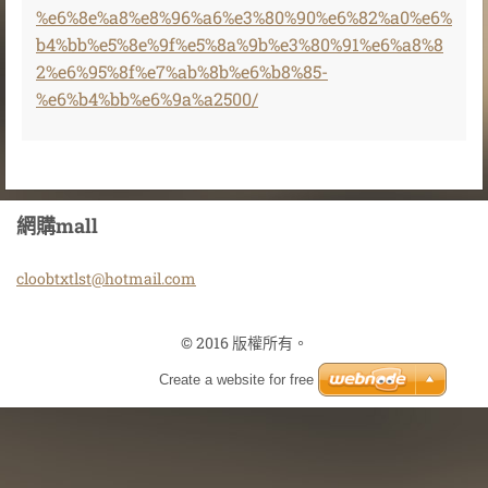
%e6%8e%a8%e8%96%a6%e3%80%90%e6%82%a0%e6%
b4%bb%e5%8e%9f%e5%8a%9b%e3%80%91%e6%a8%8
2%e6%95%8f%e7%ab%8b%e6%b8%85-
%e6%b4%bb%e6%9a%a2500/
網購mall
cloobtxt
lst@hotm
ail.com
© 2016 版權所有。
Create a website for free