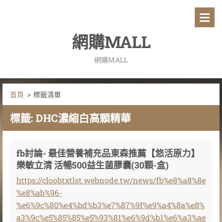
網購MALL
網購MALL
首頁
>
標籤清單
標籤: DHC濃縮白高顆精華
fb討論- 最佳營養補充品東森推薦【悠活原力】
樂敏立清 活暢500益生菌膠囊(30顆-盒)
https://cloobtxtlst.webnode.tw/news/fb%e8%a8%8e
%e8%ab%96-
%e6%9c%80%e4%bd%b3%e7%87%9f%e9%a4%8a%e8%
a3%9c%e5%85%85%e5%93%81%e6%9d%b1%e6%a3%ae