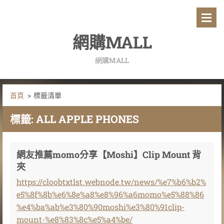
網購MALL
網購MALL
首頁
>
標籤清單
標籤: ALL APPLE PHONES
網友推薦momo分享【Moshi】Clip Mount 背
夾
https://cloobtxtlst.webnode.tw/news/%e7%b6%b2%
e5%8f%8b%e6%8e%a8%e8%96%a6momo%e5%88%86
%e4%ba%ab%e3%80%90moshi%e3%80%91clip-
mount-%e8%83%8c%e5%a4%be/