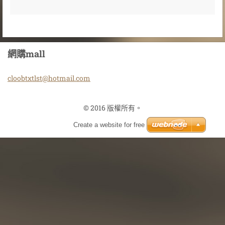
網購mall
cloobtxt
lst@hotm
ail.com
© 2016 版權所有。
Create a website for free