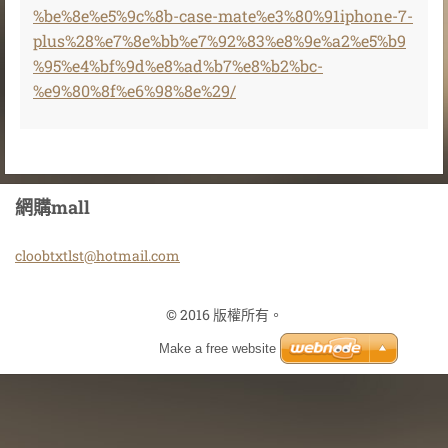
%be%8e%e5%9c%8b-case-mate%e3%80%91iphone-7-
plus%28%e7%8e%bb%e7%92%83%e8%9e%a2%e5%b9
%95%e4%bf%9d%e8%ad%b7%e8%b2%bc-
%e9%80%8f%e6%98%8e%29/
網購mall
cloobtxt
lst@hotm
ail.com
© 2016 版權所有。
Make a free website