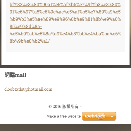
bf%82%e3%80%90a1%e5%af%b6%e7%9f%b3%e3%80%
91%e6%97%a5%e6%9c%ac%e5%af%b5%e7%89%a9%e5
%b9%b3%e5%ae%89%e9%96%8b%e9%81%8b%e9%a0%
85%e9%8d%8a-
%e5%b9%ab%e5%8a%a9%e4%b8%bb%e4%ba%ba%e6%
8b%9b%e8%b2%a1/
網購mall
cloobtxt
lst@hotm
ail.com
© 2016 版權所有。
Make a free website