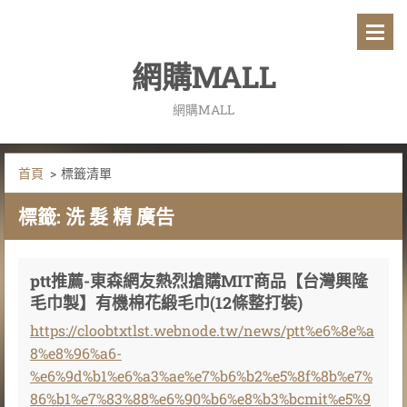
網購MALL
網購MALL
首頁
>
標籤清單
標籤: 洗 髮 精 廣告
ptt推薦-東森網友熱烈搶購MIT商品【台灣興隆
毛巾製】有機棉花緞毛巾(12條整打裝)
https://cloobtxtlst.webnode.tw/news/ptt%e6%8e%a
8%e8%96%a6-
%e6%9d%b1%e6%a3%ae%e7%b6%b2%e5%8f%8b%e7%
86%b1%e7%83%88%e6%90%b6%e8%b3%bcmit%e5%9