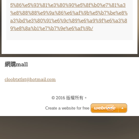
5%86%e5%93%81%e3%80%90%e5%8f%b0%e7%81%a3
%e8%88%88%e9%9a%86%e6%af%9b%e5%b7%be%e8%
a3%bd%e3%80%91%e6%9c%89%e6%a9%9f%e6%a3%8
9%e8%8a%b1%e7%b7%9e%e6%af%9b/
網購mall
cloobtxt
lst@hotm
ail.com
© 2016 版權所有。
Create a website for free