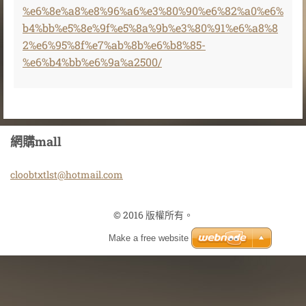
%e6%8e%a8%e8%96%a6%e3%80%90%e6%82%a0%e6%
b4%bb%e5%8e%9f%e5%8a%9b%e3%80%91%e6%a8%8
2%e6%95%8f%e7%ab%8b%e6%b8%85-
%e6%b4%bb%e6%9a%a2500/
網購mall
cloobtxt
lst@hotm
ail.com
© 2016 版權所有。
Make a free website