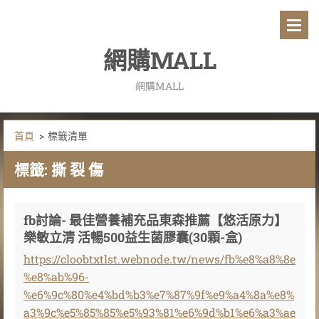
網購MALL
網購MALL
首頁
>
標籤清單
標籤: 撕 裂 傷
fb討論- 最佳營養補充品東森推薦【悠活原力】
樂敏立清 活暢500益生菌膠囊(30顆-盒)
https://cloobtxtlst.webnode.tw/news/fb%e8%a8%8e
%e8%ab%96-
%e6%9c%80%e4%bd%b3%e7%87%9f%e9%a4%8a%e8%
a3%9c%e5%85%85%e5%93%81%e6%9d%b1%e6%a3%ae