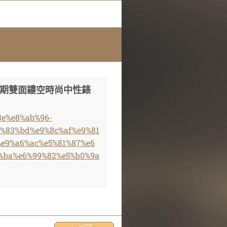
羅馬假期雙面鏤空時尚中性錶
%8e%e8%ab%96-
%83%bd%e9%8c%af%e9%81
%e9%a6%ac%e5%81%87%e6
%ba%e6%99%82%e5%b0%9a