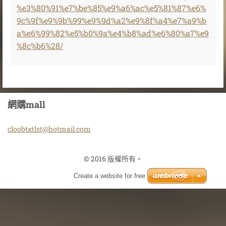
%e3%80%91%e7%be%85%e9%a6%ac%e5%81%87%e6%
9c%9f%e9%9b%99%e9%9d%a2%e9%8f%a4%e7%a9%b
a%e6%99%82%e5%b0%9a%e4%b8%ad%e6%80%a7%e9
%8c%b6%28/
網購mall
cloobtxt
lst@hotm
ail.com
© 2016 版權所有。
Create a website for free