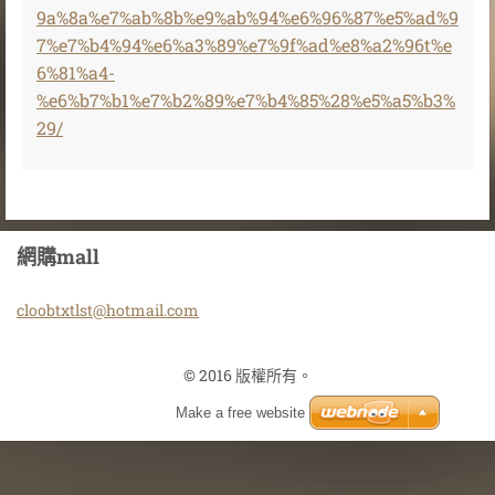
9a%8a%e7%ab%8b%e9%ab%94%e6%96%87%e5%ad%9
7%e7%b4%94%e6%a3%89%e7%9f%ad%e8%a2%96t%e
6%81%a4-
%e6%b7%b1%e7%b2%89%e7%b4%85%28%e5%a5%b3%
29/
網購mall
cloobtxt
lst@hotm
ail.com
© 2016 版權所有。
Make a free website