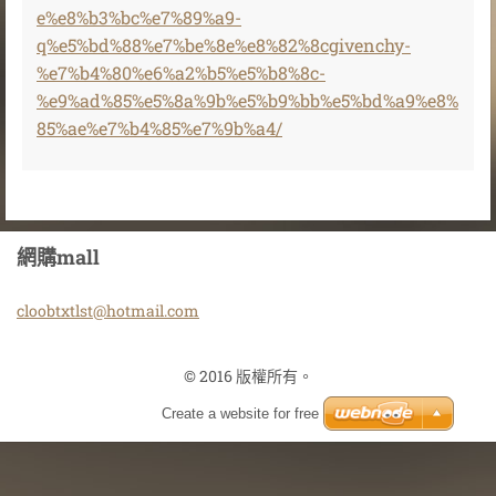
e%e8%b3%bc%e7%89%a9-
q%e5%bd%88%e7%be%8e%e8%82%8cgivenchy-
%e7%b4%80%e6%a2%b5%e5%b8%8c-
%e9%ad%85%e5%8a%9b%e5%b9%bb%e5%bd%a9%e8%
85%ae%e7%b4%85%e7%9b%a4/
網購mall
cloobtxt
lst@hotm
ail.com
© 2016 版權所有。
Create a website for free