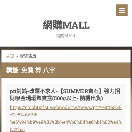
網購MALL
網購MALL
首頁
>
標籤清單
標籤: 免費 算 八字
ptt討論-改運不求人-【SUMMER寶石】強力招
財吸金瑪瑙聚寶盆(500g以上- 隨機出貨)
https://cloobtxtlst.webnode.tw/news/ptt%e8%a8%8
e%e8%ab%96-
%e6%94%b9%e9%81%8b%e4%b8%8d%e6%b1%82%e4%
ba%ba-