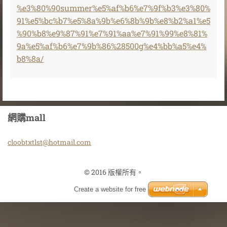
%e3%80%90summer%e5%af%b6%e7%9f%b3%e3%80%
91%e5%bc%b7%e5%8a%9b%e6%8b%9b%e8%b2%a1%e5
%90%b8%e9%87%91%e7%91%aa%e7%91%99%e8%81%
9a%e5%af%b6%e7%9b%86%28500g%e4%bb%a5%e4%
b8%8a/
網購mall
cloobtxt
lst@hotm
ail.com
© 2016 版權所有。
Create a website for free