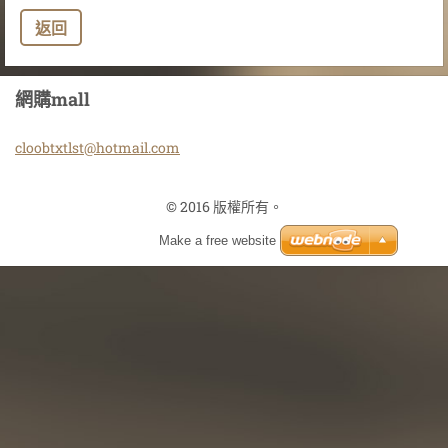
返回
網購mall
cloobtxt
lst@hotm
ail.com
© 2016 版權所有。
Make a free website